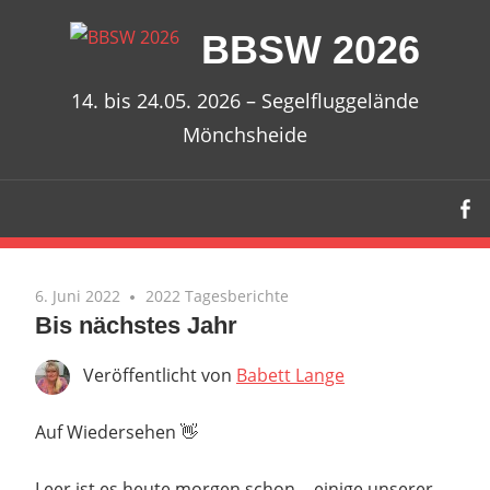
Zum
BBSW 2026
Inhalt
springen
14. bis 24.05. 2026 – Segelfluggelände
Mönchsheide
6. Juni 2022
2022 Tagesberichte
Bis nächstes Jahr
Veröffentlicht von
Babett Lange
Auf Wiedersehen 👋
Leer ist es heute morgen schon… einige unserer