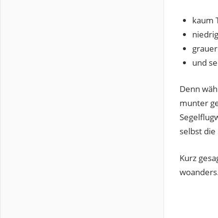
kaum 
niedri
graue
und se
Denn währ
munter ge
Segelflug
selbst die
Kurz gesa
woanders