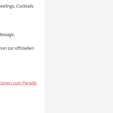
elings, Cocktails
assage
.
on zur offiziellen
.
tionen zum Paradis