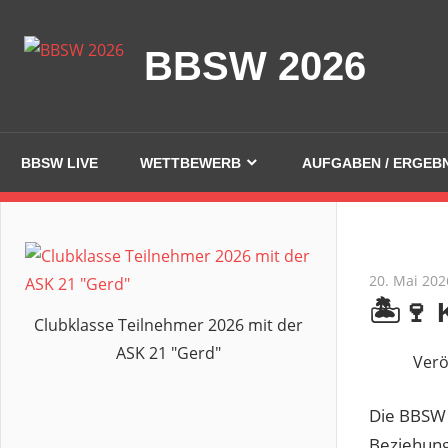
Zum
Inhalt
BBSW 2026
springen
BBSW LIVE
WETTBEWERB
AUFGABEN / ERGEB
20. Mai 202
🏝️🍷
Clubklasse Teilnehmer 2026 mit der
ASK 21 "Gerd"
Verö
Die BBSW 
Beziehung