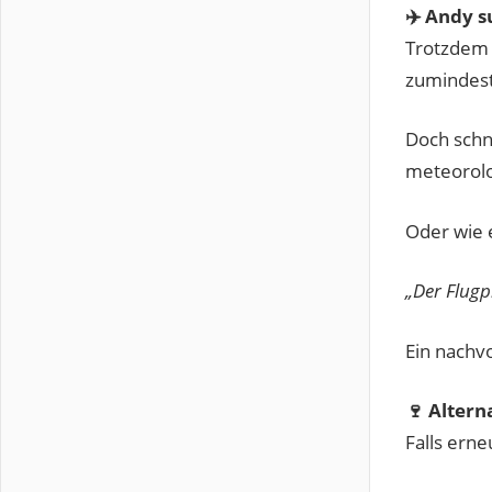
✈️ Andy s
Trotzdem 
zumindest
Doch schn
meteorolo
Oder wie 
„Der Flug
Ein nachvo
🍷 Alter
Falls erne