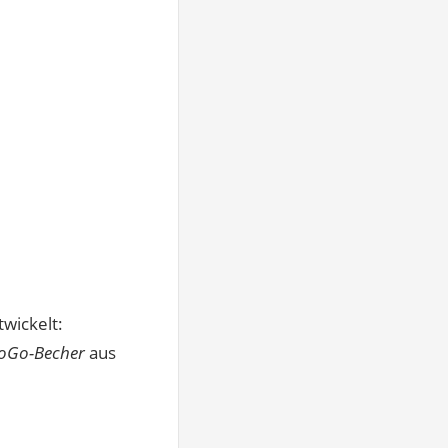
twickelt:
ToGo-Becher
aus