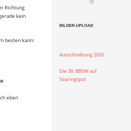
🤍
er Richtung
 gerade kein
BILDER-UPLOAD
am besten kann:
Ausschreibung 2026
Die 38. BBSW auf
Soaringspot
ss
ich eben