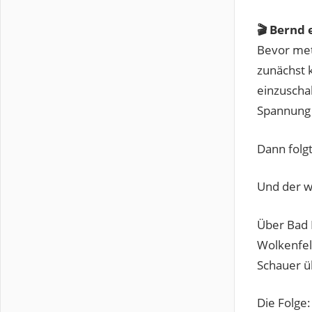
🎬 Bernd 
Bevor met
zunächst 
einzuschal
Spannung 
Dann folg
Und der w
Über Bad 
Wolkenfel
Schauer ü
Die Folge: