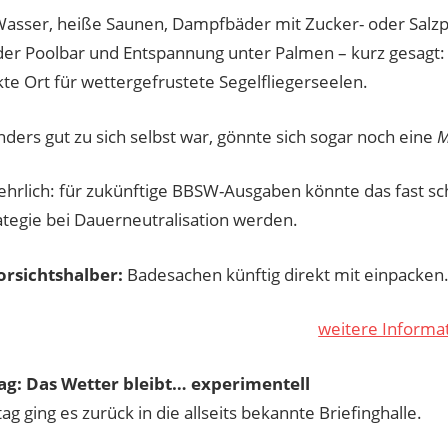
sser, heiße Saunen, Dampfbäder mit Zucker- oder Salzpe
 der Poolbar und Entspannung unter Palmen – kurz gesagt:
te Ort für wettergefrustete Segelfliegerseelen.
ders gut zu sich selbst war, gönnte sich sogar noch eine
M
hrlich: für zukünftige BBSW-Ausgaben könnte das fast sch
ategie bei Dauerneutralisation werden.
orsichtshalber:
Badesachen künftig direkt mit einpacken
weitere Informa
ag: Das Wetter bleibt… experimentell
g ging es zurück in die allseits bekannte Briefinghalle.