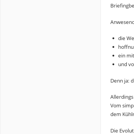
Briefingbe
Anwesend
die We
hoffnu
ein mi
und vo
Denn ja: 
Allerdings
Vom simpl
dem Kühlr
Die Evolut