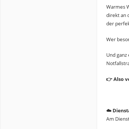
Warmes Wa
direkt an
der perfek
Wer beson
Und ganz e
Notfallstr
👉 Also v
☁️ Dienst
Am Diensta