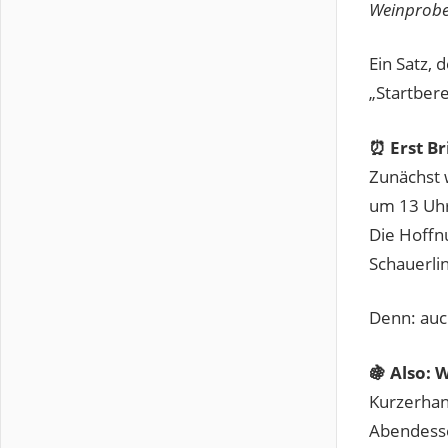
Weinprobe
Ein Satz, 
„Startbere
⏰ Erst Br
Zunächst 
um 13 Uhr
Die Hoffn
Schauerlin
Denn: auch
🍇 Also:
Kurzerhan
Abendesse