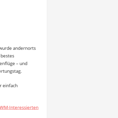
 wurde andernorts
 bestes
enflüge – und
ertungstag.
r einfach
e WM-Interessierten