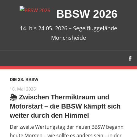
Zum
BBSW 2026
Inhalt
springen
14. bis 24.05. 2026 – Segelfluggelände
Mönchsheide
DIE 38. BBSW
16. Mai 2026
🌦️ Zwischen Thermiktraum und
Motorstart – die BBSW kämpft sich
weiter durch den Himmel
Der zweite Wertungstag der neuen BBSW begann
heute Morgen – wie sollte es anders sein – in der