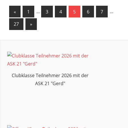
Seitennummerierung
Vorherige
«
1
…
3
4
5
6
7
…
Beiträge
der
Nächste
27
»
Beiträge
Beiträge
Clubklasse Teilnehmer 2026 mit der
ASK 21 "Gerd"