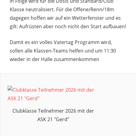
In Folge wird für die Dosis und Standard/Club
Klasse neutralisiert. Für die Offene/Renn/18m
dagegen hoffen wir auf ein Wetterfenster und es
gilt: Aufrüsten aber noch nicht den Start aufbauen!
Damit es ein volles Vatertag Programm wird,
sollen alle Klassen-Teams helfen und um 11:30
wieder in der Halle zusammenkommen
2026
38.
BBSW
BBSW
BRIEFING
ERÖFFNUNGSBRIEFING
Clubklasse Teilnehmer 2026 mit der
ASK 21 "Gerd"