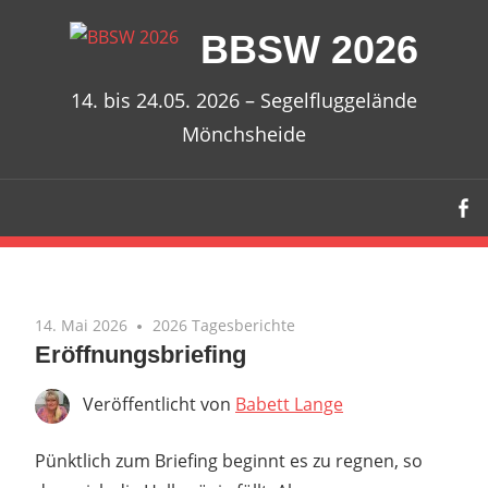
Zum
BBSW 2026
Inhalt
springen
14. bis 24.05. 2026 – Segelfluggelände
Mönchsheide
14. Mai 2026
2026 Tagesberichte
Eröffnungsbriefing
Veröffentlicht von
Babett Lange
Pünktlich zum Briefing beginnt es zu regnen, so