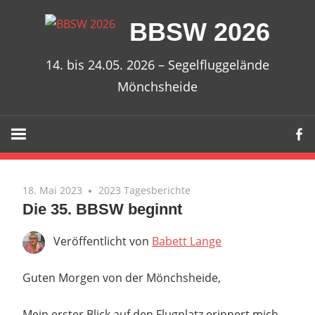
Zum
BBSW 2026
Inhalt
springen
14. bis 24.05. 2026 – Segelfluggelände
Mönchsheide
18. Mai 2023
2023 Tagesberichte
Die 35. BBSW beginnt
Veröffentlicht von
Babett Lange
Guten Morgen von der Mönchsheide,
Mein erster Blick auf den Flugplatz erinnert mich