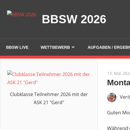
Zum
Inhalt
BBSW 2026
springen
BBSW LIVE
WETTBEWERB
AUFGABEN / ERGEB
13. Mai 202
Monta
Clubklasse Teilnehmer 2026 mit der
Verö
ASK 21 "Gerd"
Guten Mo
Während w