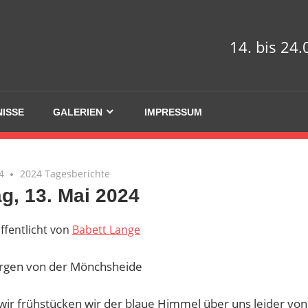
14. bis 24
NISSE
GALERIEN
IMPRESSUM
4
2024 Tagesberichte
g, 13. Mai 2024
ffentlicht von
Babett Lange
rgen von der Mönchsheide
ir frühstücken wir der blaue Himmel über uns leider von