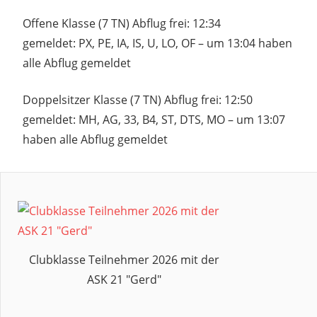
Offene Klasse (7 TN) Abflug frei: 12:34
gemeldet: PX, PE, IA, IS, U, LO, OF – um 13:04 haben
alle Abflug gemeldet
Doppelsitzer Klasse (7 TN) Abflug frei: 12:50
gemeldet: MH, AG, 33, B4, ST, DTS, MO – um 13:07
haben alle Abflug gemeldet
2026
38.
BBSW
ABFLUGPHASE
BBSW
MÖNCHSHEIDE
Clubklasse Teilnehmer 2026 mit der
STARTPHASE
ASK 21 "Gerd"
TAG
10