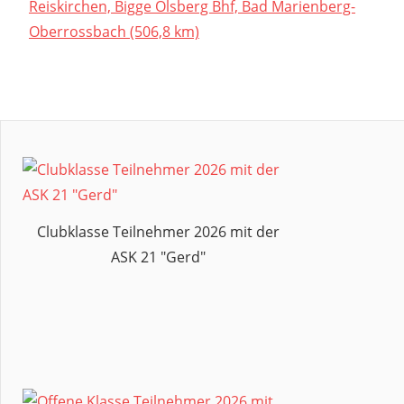
Reiskirchen, Bigge Olsberg Bhf, Bad Marienberg-
Oberrossbach (506,8 km)
35.
BBSW
AUFGABEN
BRIEFING
ERÖFFNUNGSBRIEFING
REGELN
Clubklasse Teilnehmer 2026 mit der
TAG
ASK 21 "Gerd"
01
TAGESBERICHT
WERTUNGSTAG